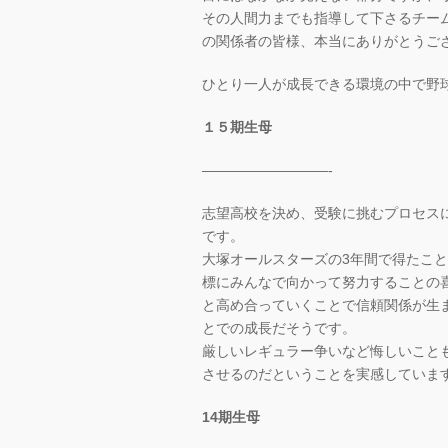
その人間力までも指導して下さるチー
の関係者の皆様、本当にありがとうご
ひとり一人が成長できる環境の中で野
１５期生母
—————————-
志望高校を決め、受験に挑むプロセス
です。
大塚オールスターズの3年間で得たこ
標にみんなで向かって努力することの
と高め合っていくことで信頼関係が生
とでの成長だそうです。
厳しいレギュラー争いなど悔しいこと
させるのだということを実感していま
14期生母