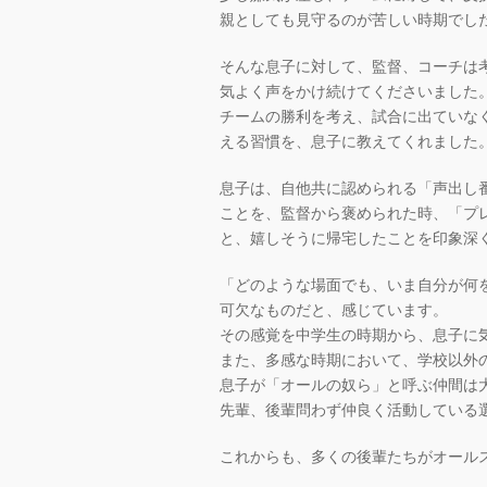
親としても見守るのが苦しい時期でし
そんな息子に対して、監督、コーチは
気よく声をかけ続けてくださいました
チームの勝利を考え、試合に出ていな
える習慣を、息子に教えてくれました
息子は、自他共に認められる「声出し
ことを、監督から褒められた時、「プ
と、嬉しそうに帰宅したことを印象深
「どのような場面でも、いま自分が何
可欠なものだと、感じています。
その感覚を中学生の時期から、息子に
また、多感な時期において、学校以外
息子が「オールの奴ら」と呼ぶ仲間は
先輩、後輩問わず仲良く活動している
これからも、多くの後輩たちがオール