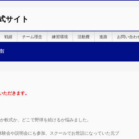
式サイト
戦績
チーム理念
練習環境
活動費
進路
お問い合わ
声
いただきます。
式か軟式か、どこで野球を続けるか悩みました。
体験会や説明会にも参加、スクールでお世話になっていた元プ