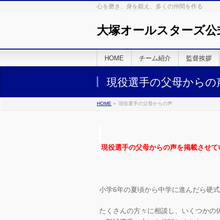
心を磨き、身を鍛え、多くの仲間を作る
大塚オールスターズ公
HOME
チーム紹介
監督挨拶
現役選手の父母からの
HOME
»
現役選手の父母からの声
現役選手の父母からの声を掲載させて
小学6年の夏頃から中学に進んだら硬
たくさんの方々に相談し、いくつかの