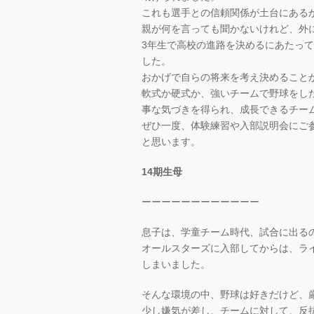
これも選手との信頼関係が土台にある
親が何を言っても聞かないけれど、外
3年生で高校の進路を決めるにあたっ
した。
おかげで自らの将来を考え決めること
軟式か硬式か、強いチームで野球をし
事な気づきを得られ、成長できるチー
ぜひ一度、体験練習や入部説明会にご
と思います。
14期生母
ーーーーーーーーーーーー
息子は、学童チーム時代、試合に出る
オールスターズに入部してからは、ラ
しまいました。
そんな環境の中、野球は好きだけど、
少し嫌気が差し、チームに対して、反