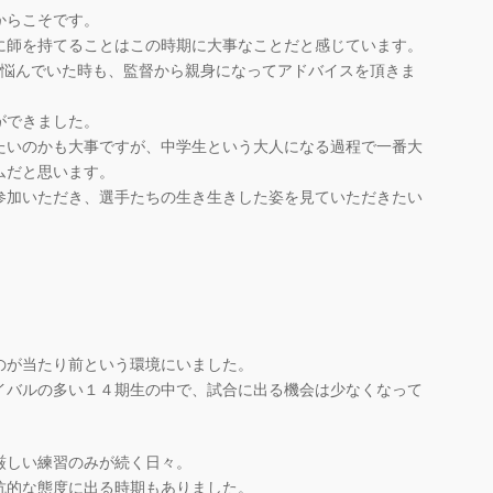
からこそです。
に師を持てることはこの時期に大事なことだと感じています。
て悩んでいた時も、監督から親身になってアドバイスを頂きま
ができました。
たいのかも大事ですが、中学生という大人になる過程で一番大
ムだと思います。
参加いただき、選手たちの生き生きした姿を見ていただきたい
のが当たり前という環境にいました。
イバルの多い１４期生の中で、試合に出る機会は少なくなって
厳しい練習のみが続く日々。
抗的な態度に出る時期もありました。