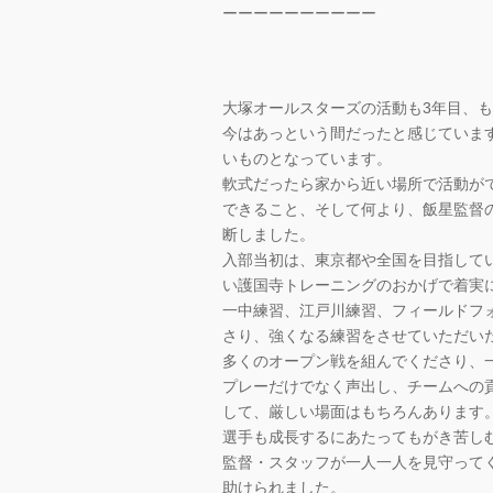
ーーーーーーーーーー
大塚オールスターズの活動も3年目、
今はあっという間だったと感じていま
いものとなっています。
軟式だったら家から近い場所で活動が
できること、そして何より、飯星監督
断しました。
入部当初は、東京都や全国を目指して
い護国寺トレーニングのおかげで着実
一中練習、江戸川練習、フィールドフ
さり、強くなる練習をさせていただい
多くのオープン戦を組んでくださり、
プレーだけでなく声出し、チームへの
して、厳しい場面はもちろんあります
選手も成長するにあたってもがき苦し
監督・スタッフが一人一人を見守って
助けられました。