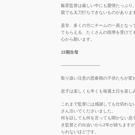
飯星監督は厳しい中にも愛情たっぷり
親でも太刀打ちできないものがありま
是非、多くの方にチームの一員となっ
てもらえる、たくさんの指導を受けて
心から願います。
15期生母
—————————-
取り扱い注意の思春期の子供たちが変
息子は楽しくも辛くも毎週土日を楽し
これまで監督には感謝しても仕切れな
さん注いでくださいました。
何を話しても何を言っても聞かない息
き監督との出会いから2年が経ちます
られないほどです。