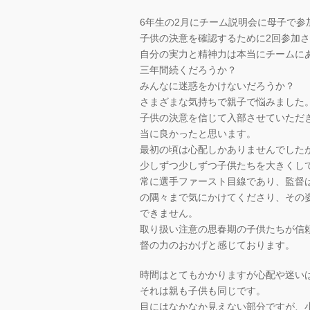
6年生の2月にチーム説明会に母子で参
子供の決意を確認するために2回参加
自分の実力と精神力は本当にチームに
三年間続くだろうか？
みんなに迷惑をかけないだろうか？
さまざまな気持ちで親子で悩みました
子供の決意を信じて入部させていただ
当に良かったと思います。
最初の頃は心配しかありませんでした
少しずつ少しずつ子供たちを大きくし
常に選手ファースト目線であり、監督
の隅々まで気にかけてくださり、その
できません。
取り扱い注意の思春期の子供たちが信
督の力のおかげと感じております。
時間はとてもかかりますが心配や迷い
それは親も子供も同じです。
目にはなかなか見えない部分ですが、