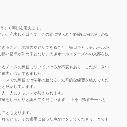
もうすぐ卒団を迎えます。
すが、充実した日々で、この間に得られた経験はかけがえのな
できること、地域の友達ができること、毎日キャッチボールが
の熱い指導が決め手となり、大塚オールスターズへの入部を決
いるチームの練習についていけるか不安もありましたが、きつ
に体力がついてきました。
ォースでの練習では学年の差なく、効率的な練習を組んでくだ
たと感謝しています。
一人一人にチャンスが与えられます。
貢献をしっかりと認めてくださいます。 上を目指すチームと
。
むこともあります。
くれていて、その選手に合った声かけをしてくださり、とても