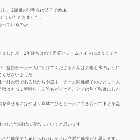
加し、2回目の説明会は父子で参加。
させていただきました。
あっているのか。
。
きましたが、2年経ち改めて監督とチームメイトに出会えて本
が、監督が一人一人にかけてくださる言葉は太陽と水のように
てくださいました。
は一対大勢である私たちや選手・チーム関係者そのひとり一人
姿勢は本当に素晴らしく誰もができることでは無く監督にしか
頼を寄せるにはやはり直球でひとり一人に向き合って下さる監
は少しずつ確信に変わっていくと思います。
小さな成長でも感じられればそれは立派な成長だと思います。