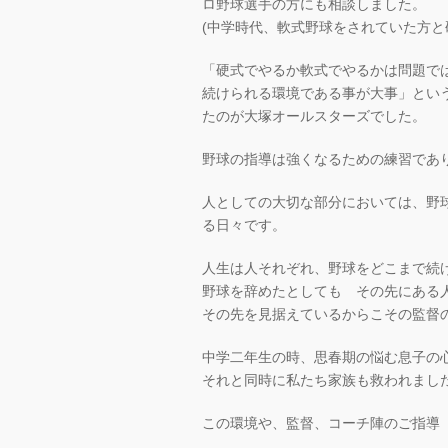
ロ野球選手の方にも相談しました。
(中学時代、軟式野球をされていた方と
「硬式でやるか軟式でやるかは問題で
続けられる環境である事が大事」とい
たのが大塚オールスターズでした。
野球の指導は強くなるための練習であ
人としての大切な部分においては、野
る日々です。
人生は人それぞれ、野球をどこまで続
野球を辞めたとしても その先にある
その先を見据えているからこその監督
中学二年生の時、思春期の悩む息子の
それと同時に私たち家族も救われまし
この環境や、監督、コーチ陣のご指導