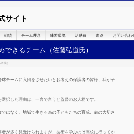
式サイト
戦績
チーム理念
練習環境
活動費
進路
お問い合わ
めできるチーム（佐藤弘道氏）
弘道氏）
野球チームに入団をさせたいとお考えの保護者の皆様、我が子
。
を選択した理由は、一言で言うと監督のお人柄です。
けではなく、地域で生きる為の子どもたちの育成、命の大切さ
導者が多く見受けられますが、技術を学ぶのは高校に行ってか