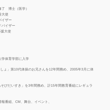
修了 博士（医学）
善大使
バイザー
ドバイザー
応援大使
大学体育学部に入学
しょ」第10代体操のお兄さんを12年間務め、2005年3月に体
K「あそびだいすき」を3年間務め、計15年間教育番組にレギュラ
情報番組、CM、舞台、イベント、