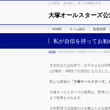
心を磨き、身を鍛え、多くの仲間を作る
大塚オールスターズ公
HOME
チーム紹介
監督挨拶
私が自信を持ってお勧
HOME
»
私が自信を持ってお勧めできるチーム（佐藤
文京区または近郊で、お子さまを少年
は5期生・8期生でお世話になりました
私たち家族が
「大塚オールスターズ」
大塚オールスターズの指導は、野球だ
まで指導をされます。
少年野球では技術だけを教えたがる指