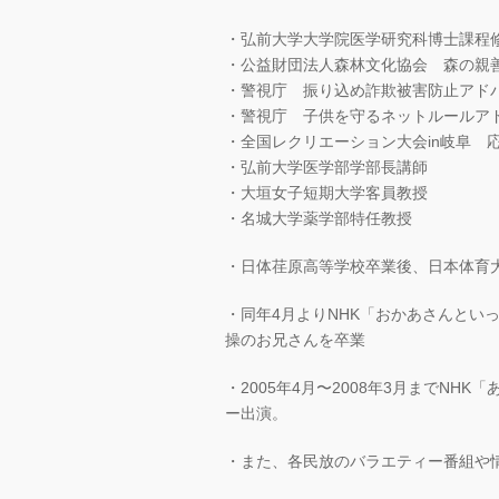
・弘前大学大学院医学研究科博士課程
・公益財団法人森林文化協会 森の親
・警視庁 振り込め詐欺被害防止アド
・警視庁 子供を守るネットルールア
・全国レクリエーション大会in岐阜 
・弘前大学医学部学部長講師
・大垣女子短期大学客員教授
・名城大学薬学部特任教授
・日体荏原高等学校卒業後、日本体育
・同年4月よりNHK「おかあさんといっ
操のお兄さんを卒業
・2005年4月〜2008年3月までNH
ー出演。
・また、各民放のバラエティー番組や