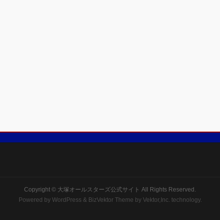
Copyright ©
大塚オールスターズ公式サイト
All Rights Reserved.
Powered by
WordPress
&
BizVektor Theme
by Vektor,Inc. technology.