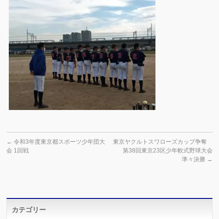
←
令和3年度東京都スポーツ少年団大
東京ヤクルトスワローズカップ争奪
会 1回戦
第38回東京23区少年軟式野球大会
準々決勝
→
カテゴリー