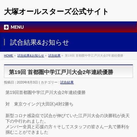
大塚オールスターズ公式サイト
MENU
試合結果&お知らせ
HOME
»
試合結果&お知らせ
»
試合結果
»
第19回 首都圏中学江戸川大会2年連続優勝
第19回 首都圏中学江戸川大会2年連続優勝
投稿日 : 2020年8月3日 | カテゴリー :
試合結果
第19回首都圏中学江戸川大会2年連続優勝
対 東京ウイング(大田区)4対2勝ち
新型コロナ感染症で試合が伸びていた江戸川大会の決勝戦が炎天
下の中行われました。
メンバー全員と応援の方々そしてスタッフの皆さん一丸で勝利を
掴むことができました