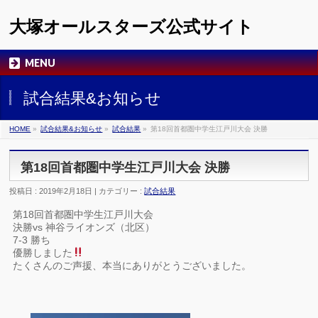
大塚オールスターズ公式サイト
MENU
試合結果&お知らせ
HOME
»
試合結果&お知らせ
»
試合結果
»
第18回首都圏中学生江戸川大会 決勝
第18回首都圏中学生江戸川大会 決勝
投稿日 : 2019年2月18日 | カテゴリー :
試合結果
第18回首都圏中学生江戸川大会
決勝vs 神谷ライオンズ（北区）
7-3 勝ち
優勝しました
たくさんのご声援、本当にありがとうございました。