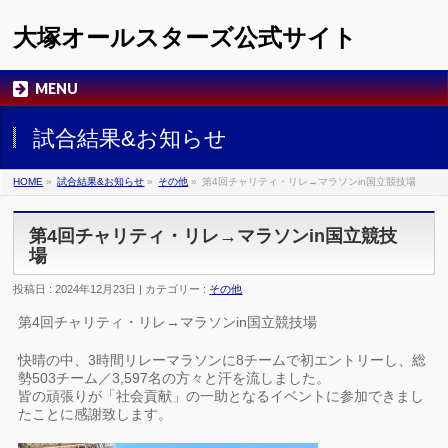
大塚オールスターズ公式サイト
MENU
試合結果&お知らせ
HOME
»
試合結果&お知らせ
»
その他
»
第4回チャリティ・リレ→マラソンin国立競技場
第4回チャリティ・リレ→マラソンin国立競技
場
投稿日 : 2024年12月23日 | カテゴリー :
その他
第4回チャリティ・リレ→マラソンin国立競技場
快晴の中、3時間リレーマラソンに8チームで初エントリーし、総
勢503チーム／3,597名の方々と汗を流しました。
皆の頑張りが「社会貢献」の一助となるイベントに参加できまし
たことに感謝致します。