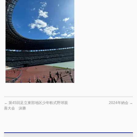
←
第45回足立東部地区少年軟式野球親
2024年納会
→
善大会 決勝