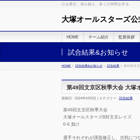
心を磨き、身を鍛え、多くの仲間を作る
大塚オールスターズ公
HOME
チーム紹介
監督挨拶
試合結果&お知らせ
HOME
»
試合結果&お知らせ
»
試合結果
»
第49回文
第49回文京区秋季大会 大塚
投稿日 : 2024年9月8日 | カテゴリー :
試合結果
第49回文京区秋季大会
大塚オールスターズB対文京レイズ
0-6 負け
選手それぞれが課題修正し、次戦につ