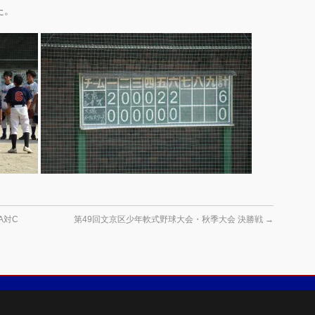
た。
A対C
第49回文京区少年軟式野球大会・秋季大会 決勝戦
→