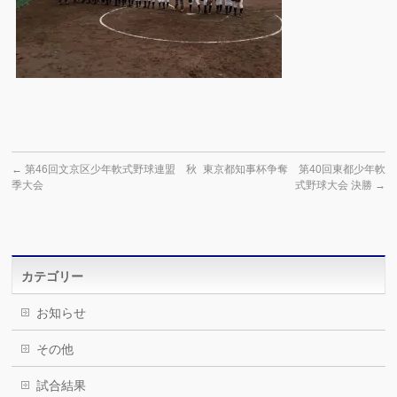
←
第46回文京区少年軟式野球連盟 秋
東京都知事杯争奪 第40回東都少年軟
季大会
式野球大会 決勝
→
カテゴリー
お知らせ
その他
試合結果