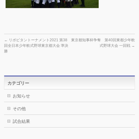
←
リポビタントーナメント2021 第38
東京都知事杯争奪 第40回東都少年軟
回全日本少年軟式野球東京都大会 準決
式野球大会 一回戦
→
勝
カテゴリー
お知らせ
その他
試合結果