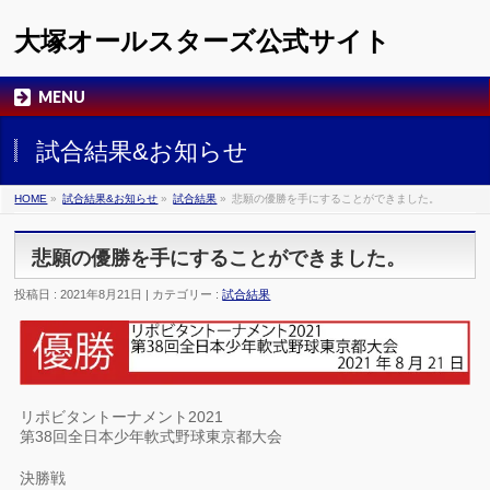
大塚オールスターズ公式サイト
MENU
試合結果&お知らせ
HOME
»
試合結果&お知らせ
»
試合結果
»
悲願の優勝を手にすることができました。
悲願の優勝を手にすることができました。
投稿日 : 2021年8月21日 | カテゴリー :
試合結果
リポビタントーナメント2021
第38回全日本少年軟式野球東京都大会
決勝戦